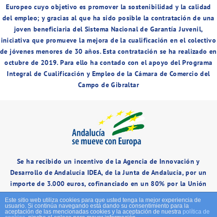
Europeo cuyo objetivo es promover la sostenibilidad y la calidad
del empleo; y gracias al que ha sido posible la contratación de una
joven beneficiaria del Sistema Nacional de Garantía Juvenil,
iniciativa que promueve la mejora de la cualificación en el colectivo
de jóvenes menores de 30 años. Esta contratación se ha realizado en
octubre de 2019. Para ello ha contado con el apoyo del Programa
Integral de Cualificación y Empleo de la Cámara de Comercio del
Campo de Gibraltar
Se ha recibido un incentivo de la Agencia de Innovación y
Desarrollo de Andalucía IDEA, de la Junta de Andalucía, por un
importe de 3.000 euros, cofinanciado en un 80% por la Unión
Europea a través del Fondo Europeo de Desarrollo Regional, FEDER
Este sitio web utiliza cookies para que usted tenga la mejor experiencia de
para la realización del proyecto “Reingeniería y mejora de los
usuario. Si continúa navegando está dando su consentimiento para la
aceptación de las mencionadas cookies y la aceptación de nuestra
política de
procesos” con el objetivo de “Conseguir un tejido empresarial más